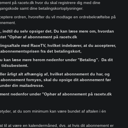
ement på racetv.dk hvor du skal registrere dig med dine
gangskode samt dine betalingskortoplysninger.
acceptere ordren, hvorefter du vil modtage en ordrebekræftelse på
onnement.
 indtil du selv opsiger det. Du kan læse mere om, hvordan
tet ”Ophør af abonnement på racetv.dk
ingsaftale med RaceTV, hvilket indebærer, at du accepterer,
 abonnementsprisen fra det betalingskort,
Du kan læse mere herom nedenfor under ”Betaling”. Da dit
 tidsubestemt.
er årligt alt afhængig af, hvilket abonnement du har, og
it abonnement fornyes, skal du opsige dit abonnement før
 under din mailadresse.
ement nedenfor under ”Ophør af abonnement på racetv.dk
tyder, at du som minimum kan være bundet af aftalen i én
t til at være en kalendermåned, dvs. at hvis dit abonnement er