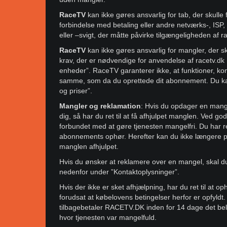
RaceTV
kan ikke gøres ansvarlig for tab, der skulle 
forbindelse med betaling eller andre netværks-, ISP
eller –svigt, der måtte påvirke tilgængeligheden af r
RaceTV
kan ikke gøres ansvarlig for mangler, der sk
krav, der er nødvendige for anvendelse af racetv.dk 
enheder”. RaceTV garanterer ikke, at funktioner, kom
samme, som da du oprettede dit abonnement. Du kan
og priser”.
Mangler og reklamation
: Hvis du opdager en mange
dig, så har du ret til at få afhjulpet manglen. Ved
forbundet med at gøre tjenesten mangelfri. Du har r
abonnements ophør. Herefter kan du ikke længere påb
manglen afhjulpet.
Hvis du ønsker at reklamere over en mangel, skal d
nedenfor under ”Kontaktoplysninger”.
Hvis der ikke er sket afhjælpning, har du ret til at o
forudsat at købelovens betingelser herfor er opfyldt.
tilbagebetaler RACETV.DK inden for 14 dage det belø
hvor tjenesten var mangelfuld.