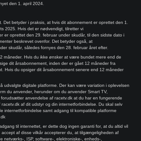
nyet den 1. april 2024.
. Det betyder i praksis, at hvis dit abonnement er oprettet den 1.
s 2025. Hvis det er nødvendigt, tilretter vi
 er oprettet den 29. februar under skudår, til den sidste dato i
er beskrevet ovenfor. Det betyder også, at
der skudår, således fornyes den 28. februar året efter.
2 måneder. Hvis du ikke ønsker at være bundet mere end de
sige dit årsabonnement, inden der er gået 12 måneder fra
ent. Hvis du opsiger dit årsabonnement senere end 12 måneder
 udvalgte digitale platforme. Der kan være variation i oplevelsen
latform du anvender, herunder om du anvender Smart TV,
 forudsætter anvendelse af racetv.dk at du har en fungerende
racetv.dk af dit udstyr og din internetforbindelse. Du skal selv
de internetforbindelse samt adgang til kompatible platforme
v.dk
ng til internettet, er dette dog ingen garanti for, at du altid vil
d accept af disse vilkår accepterer du, at tilgængeligheden af
dre netværks-, ISP, software-, elektroniske-, enheds-,