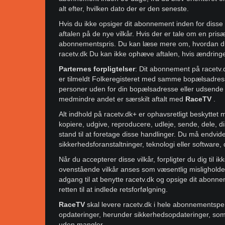
alt efter, hvilken dato der er den seneste.
Hvis du ikke opsiger dit abonnement inden for disse 
aftalen på de nye vilkår. Hvis der er tale om en prisæn
abonnementspris. Du kan læse mere om, hvordan d
racetv.dk Du kan ikke ophæve aftalen, hvis ændring
Parternes forpligtelser
: Dit abonnement på racetv.
er tilmeldt Folkeregisteret med samme bopælsadress
personer uden for din bopælsadresse eller udsende i
medmindre andet er særskilt aftalt med
RaceTV
.
Alt indhold på racetv.dk+ er ophavsretligt beskyttet 
kopiere, udgive, reproducere, udleje, sende, dele, dis
stand til at foretage disse handlinger. Du må endvi
sikkerhedsforanstaltninger, teknologi eller software,
Når du accepterer disse vilkår, forpligter du dig til 
ovenstående vilkår anses som væsentlig misligholdel
adgang til at benytte racetv.dk og opsige dit abonn
retten til at indlede retsforfølgning.
RaceTV
skal levere racetv.dk i hele abonnementspe
opdateringer, herunder sikkerhedsopdateringer, som 
uden mangler.