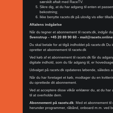
særskilt aftalt med RaceTV.
Sikre dig, at du har adgang til enten et passe
bekostning;
Ikke benytte racetv.dk på ulovlig vis eller till
Aftalens indgåelse
Når du tegner et abonnement til racetv.dk, indgår d
Svenstrup - +45 20 89 90 60 - mail@racetv.online
Du skal betale for at tilgå indholdet på racetv.dk Du 
opretter et abonnement til racetv.dk
Ved køb af et abonnement til racetv.dk får du adgang t
digitale indhold, som du får adgang til, er hovedsa
Udvalget på racetv.dk opdateres løbende, således at 
Når du har foretaget et køb, modtager du en kvitter
du oprettede dit abonnement.
Ved at acceptere disse vilkår erklærer du, at du har 
til at overholde dem.
Abonnement på racetv.dk
: Med et abonnement til ra
herunder programmer, råbånd, onboard m.m. ved bru