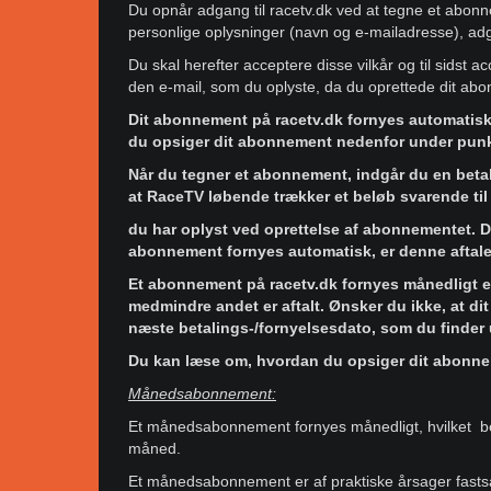
Du opnår adgang til racetv.dk ved at tegne et abonn
personlige oplysninger (navn og e-mailadresse), ad
Du skal herefter acceptere disse vilkår og til sidst 
den e-mail, som du oplyste, da du oprettede dit ab
Dit abonnement på racetv.dk fornyes automatisk,
du opsiger dit abonnement nedenfor under punk
Når du tegner et abonnement, indgår du en betal
at RaceTV løbende trækker et beløb svarende til
du har oplyst ved oprettelse af abonnementet. 
abonnement fornyes automatisk, er denne aftale
Et abonnement på racetv.dk fornyes månedligt ell
medmindre andet er aftalt. Ønsker du ikke, at d
næste betalings-/fornyelsesdato, som du finder
Du kan læse om, hvordan du opsiger dit abonn
Månedsabonnement:
Et månedsabonnement fornyes månedligt, hvilket be
måned.
Et månedsabonnement er af praktiske årsager fastsa