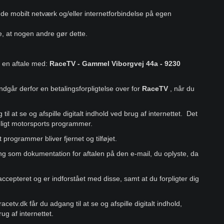
nde mobilt netværk og/eller internetforbindelse på egen
ade, at nogen andre gør dette.
u en aftale med:
RaceTV - Gammel Viborgvej 44a - 9230
indgår derfor en betalingsforpligtelse over for
RaceTV
, når du
il at se og afspille digitalt indhold ved brug af internettet. Det
geligt motorsports programmer.
programmer bliver fjernet og tilføjet.
ing som dokumentation for aftalen på den e-mail, du oplyste, da
accepteret og er indforstået med disse, samt at du forpligter dig
cetv.dk får du adgang til at se og afspille digitalt indhold,
g af internettet.