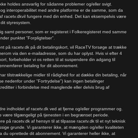
ke holdes ansvarlig for sådanne problemer og/eller svigt.
et og interoperabilitet med andre platforme er de samme, som da
r af racetv.dkvil fungere med din enhed. Det kan eksempelvis være
 dit styresystem.
ig samt personer, som er registeret i Folkeregisteret med samme
er punktet ”Forpligtelser”.
nt på racetv.dk på dit betalingskort, vil RaceTV forsøge at trække
 herom via den e-mailadresse, som du har oplyst. Hvis vi efter 4
ort, forbeholder vi os retten til at suspendere din adgang til
 gennemfører betaling for dit abonnement.
har tilstrækkelige midler til rådighed for at dække din betaling, når
 (se nedenfor under ”Fortrydelse”) kan ingen betalinger
kreditter i forbindelse med manglende eller delvis brug af
indholdet af racetv.dk ved at fjerne og/eller programmer og.
e være tilgængeligt på tjenesten i en begrænset periode.
 på racetv.dk af hensyn til at tilpasse racetv.dk til et nyt teknisk
æssige grunde. Vi garanterer ikke, at mængden og/eller kvaliteten
 du oprettede dit abonnement. Vi garanterer heller ikke, at