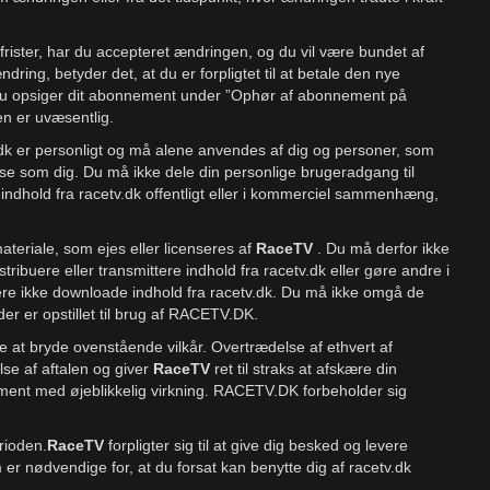
frister, har du accepteret ændringen, og du vil være bundet af
dring, betyder det, at du er forpligtet til at betale den nye
u opsiger dit abonnement under ”Ophør af abonnement på
en er uvæsentlig.
dk er personligt og må alene anvendes af dig og personer, som
e som dig. Du må ikke dele din personlige brugeradgang til
ndhold fra racetv.dk offentligt eller i kommerciel sammenhæng,
materiale, som ejes eller licenseres af
RaceTV
. Du må derfor ikke
tribuere eller transmittere indhold fra racetv.dk eller gøre andre i
dere ikke downloade indhold fra racetv.dk. Du må ikke omgå de
 der er opstillet til brug af RACETV.DK.
ikke at bryde ovenstående vilkår. Overtrædelse af ethvert af
se af aftalen og giver
RaceTV
ret til straks at afskære din
ement med øjeblikkelig virkning. RACETV.DK forbeholder sig
rioden.
RaceTV
forpligter sig til at give dig besked og levere
er nødvendige for, at du forsat kan benytte dig af racetv.dk