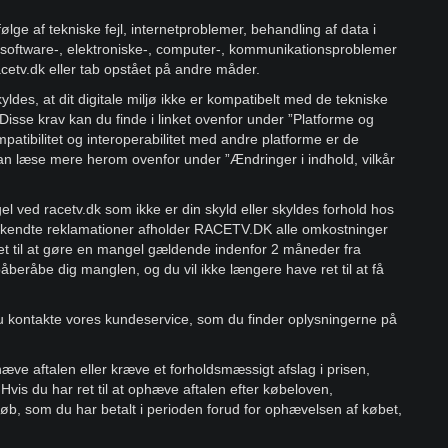
følge af tekniske fejl, internetproblemer, behandling af data i
, software-, elektroniske-, computer-, kommunikationsproblemer
acetv.dk eller tab opstået på andre måder.
yldes, at dit digitale miljø ikke er kompatibelt med de tekniske
Disse krav kan du finde i linket ovenfor under ”Platforme og
patibilitet og interoperabilitet med andre platforme er de
 læse mere herom ovenfor under ”Ændringer i indhold, vilkår
l ved racetv.dk som ikke er din skyld eller skyldes forhold hos
 godkendte reklamationer afholder RACETV.DK alle omkostninger
et til at gøre en mangel gældende indenfor 2 måneder fra
eråbe dig manglen, og du vil ikke længere have ret til at få
u kontakte vores kundeservice, som du finder oplysningerne på
phæve aftalen eller kræve et forholdsmæssigt afslag i prisen,
 Hvis du har ret til at ophæve aftalen efter købeloven,
b, som du har betalt i perioden forud for ophævelsen af købet,