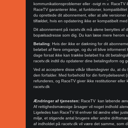
kommunikationsproblemer eller -svigt m.v. RaceTV ik
RaceTV garanterer ikke, at funktioner, kompatibilit
du oprettede dit abonnement, eller at alle versione
tilfældet, hvis en opdatering ikke er kompatibelt med
Dit abonnement på racetv.dk må alene benyttes af d
bopælsadresse som dig. Du kan læse mere herom und
Betaling
: Hvis der ikke er dækning for dit abonneme
beløbet af flere omgange, og du vil blive informeret
dage forsat ikke kan trække beløbet fra dit betalingsk
racetv.dk indtil du opdaterer dine betalingsform og
Ved at acceptere disse vilkår tilkendegiver du, at du 
den forfalder. Med forbehold for din fortrydelsesret
refunderes, og RaceTV giver ikke restitutioner eller 
racetv.dk
Ændringer af tjenesten:
RaceTV kan løbende ændre 
Af rettighedsmæssige årsager vil noget indhold alen
Ligeledes kan RaceTV til enhver tid ændre eller justere
miljø, et stigende antal brugere eller andre driftsm
af indholdet på racetv.dk vil være det samme, som da