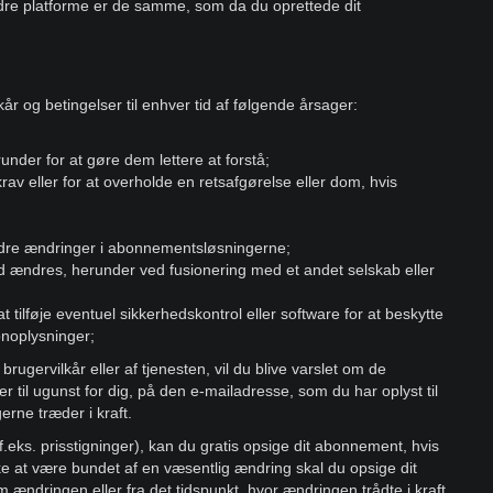
andre platforme er de samme, som da du oprettede dit
ilkår og betingelser til enhver tid af følgende årsager:
runder for at gøre dem lettere at forstå;
av eller for at overholde en retsafgørelse eller dom, hvis
k
andre ændringer i abonnementsløsningerne;
d ændres, herunder ved fusionering med et andet selskab eller
ilføje eventuel sikkerhedskontrol eller software for at beskytte
noplysninger;
rugervilkår eller af tjenesten, vil du blive varslet om de
til ugunst for dig, på den e-mailadresse, som du har oplyst til
erne træder i kraft.
f.eks. prisstigninger), kan du gratis opsige dit abonnement, hvis
e at være bundet af en væsentlig ændring skal du opsige dit
ændringen eller fra det tidspunkt, hvor ændringen trådte i kraft