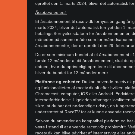
oprettet den 1. marts 2024, bliver det automatisk for
Årsabonnement:
Et årsabonnement til racetv.dk fornyes én gang årligt
marts 2024, bliver det automatisk fornyet den 1. mart
betalings-/fornyelsesdatoen for årsabonnementer, der
måneden på samme måde som for månedsabonnement
årsabonnementer, der er oprettet den 29. februar un
Du er som minimum bundet af et årsabonnement i 1
første 12 måneder af dit årsabonnement, skal du op
datoen, hvor du oprindeligt oprettede dit abonnem
bliver du bundet for 12 måneder mere.
Platforme og enheder
: Du kan anvende racetv.dk på
og funktionaliteten af racetv.dk alt efter hvilken p
Chromecast, computer, iOS eller Android. Endvidere
internetforbindelse. Ligeledes afhænger kvaliteten af 
sikre, at du har det nødvendige udstyr, en fungeren
understøttet af RaceTV for at kunne anvende racet
Selvom du anvender en kompatibel platform og har adga
være i stand til at anvende racetv.dk problemfrit. Ve
racetv.dk kan blive påvirket af internetsvigt eller an