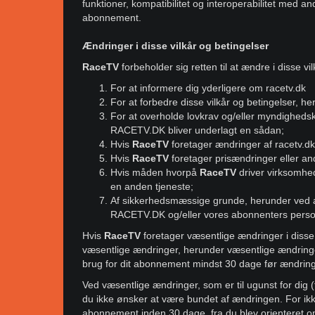
funktioner, kompatibilitet og interoperabilitet med 
abonnement.
Ændringer i disse vilkår og betingelser
RaceTV
forbeholder sig retten til at ændre i disse v
For at informere dig yderligere om racetv.dk
For at forbedre disse vilkår og betingelser, he
For at overholde lovkrav og/eller myndighedskr
RACETV.DK bliver underlagt en sådan;
Hvis
RaceTV
foretager ændringer af racetv.d
Hvis
RaceTV
foretager prisændringer eller 
Hvis måden hvorpå
RaceTV
driver virksomhe
en anden tjeneste;
Af sikkerhedsmæssige grunde, herunder ved at t
RACETV.DK og/eller vores abonnenters perso
Hvis
RaceTV
foretager væsentlige ændringer i disse b
væsentlige ændringer, herunder væsentlige ændringer 
brug for dit abonnement mindst 30 dage før ændring
Ved væsentlige ændringer, som er til ugunst for dig (
du ikke ønsker at være bundet af ændringen. For ikk
abonnement inden 30 dage, fra du blev orienteret om 