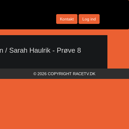
Kontakt
Log ind
/ Sarah Haulrik - Prøve 8
© 2026 COPYRIGHT RACETV.DK