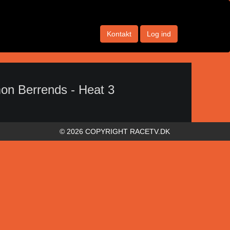
Kontakt
Log ind
n Berrends - Heat 3
© 2026 COPYRIGHT RACETV.DK